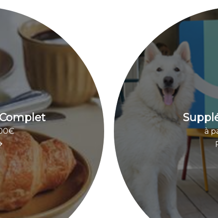
 Complet
Suppl
.00€
à p