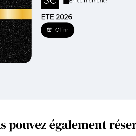
5€
En ce moment !
ETE 2026
Offrir
s pouvez également rése